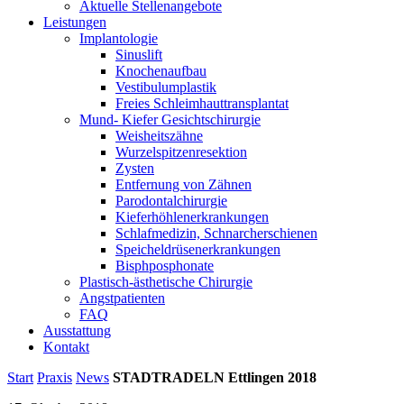
Aktuelle Stellenangebote
Leistungen
Implantologie
Sinuslift
Knochenaufbau
Vestibulumplastik
Freies Schleimhauttransplantat
Mund- Kiefer Gesichtschirurgie
Weisheitszähne
Wurzelspitzenresektion
Zysten
Entfernung von Zähnen
Parodontalchirurgie
Kieferhöhlenerkrankungen
Schlafmedizin, Schnarcherschienen
Speicheldrüsenerkrankungen
Bisphposphonate
Plastisch-ästhetische Chirurgie
Angstpatienten
FAQ
Ausstattung
Kontakt
Start
Praxis
News
STADTRADELN Ettlingen 2018