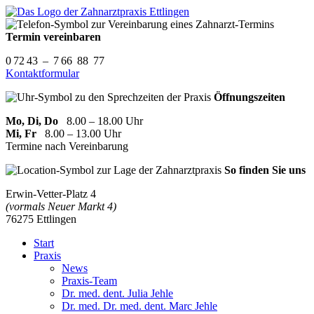
Termin vereinbaren
0 72 43 – 7 66 88 77
Kontaktformular
Öffnungszeiten
Mo, Di, Do
8.00 – 18.00 Uhr
Mi, Fr
8.00 – 13.00 Uhr
Termine nach Vereinbarung
So finden Sie uns
Erwin-Vetter-Platz 4
(vormals Neuer Markt 4)
76275 Ettlingen
Start
Praxis
News
Praxis-Team
Dr. med. dent. Julia Jehle
Dr. med. Dr. med. dent. Marc Jehle